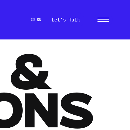
Let’s Talk
Menu
ES
EN
|
 &
ons