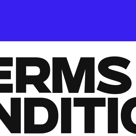
erms
nditi